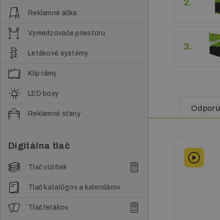
2.
Reklamné áčka
Vymedzovače priestoru
3.
Letákové systémy
Klip rámy
LED boxy
Odpor
Reklamné stany
Digitálna tlač
Tlač vizitiek
Tlač katalógov a kalendárov
Tlač letákov