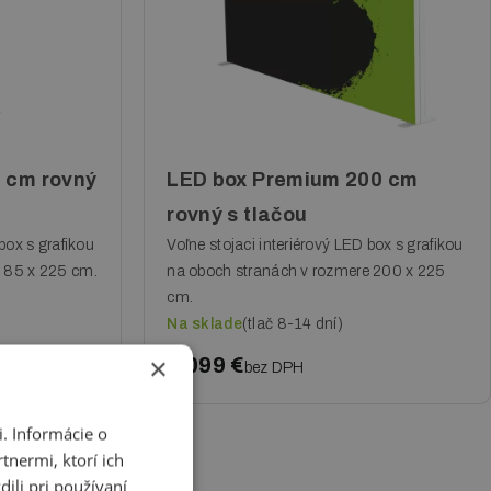
 cm rovný
LED box Premium 200 cm
rovný s tlačou
box s grafikou
Voľne stojaci interiérový LED box s grafikou
e 85 x 225 cm.
na oboch stranách v rozmere 200 x 225
cm.
Na sklade
(tlač 8-14 dní)
×
1 099 €
bez DPH
. Informácie o
tnermi, ktorí ich
ili pri používaní