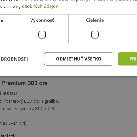
y ochrany osobných údajov
ne
Výkonnosť
Cielenie
ODROBNOSTI
ODMIETNUŤ VŠETKO
PRI
 Premium 300 cm
 tlačou
ci interiérový LED box s grafikou
tranách v rozmere 300 x 225
(tlač 8-14 dní)
bez DPH