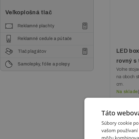
Veľkoplošná tlač
Reklamné plachty
Reklamné cedule a pútače
LED box
Tlač plagátov
rovný s
Samolepky, fólie a polepy
Voľne stoja
na oboch s
cm.
Na sklade
549 €
be
Táto webová
Súbory cookie po
vašom používaní n
môžu kombinovať s