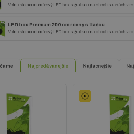
Voľne stojaci interiérový LED box s grafikou na oboch stranách v 
LED box Premium 200 cm rovný s tlačou
Voľne stojaci interiérový LED box s grafikou na oboch stranách v 
účame
Najpredávanejšie
Najlacnejšie
Na