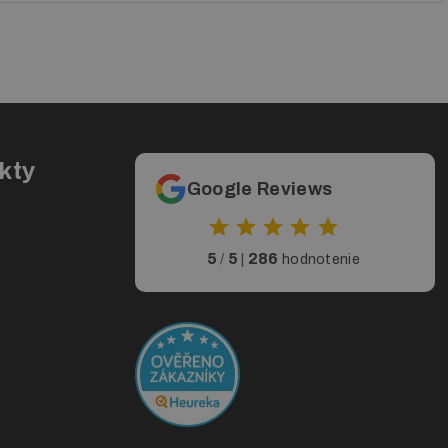
 vždy ju posielame elektronicky e-mailom po prevzatí
ielky v čase prevzatia. Týmto zaistíte ľahšie riešenie v
cie. S tou nás neváhajte kontaktovať na telefónnom
 na e-maile
obchod@print.sk
v čo najkratšom intervale.
kty
Google Reviews
5
5
286
/
|
hodnotenie