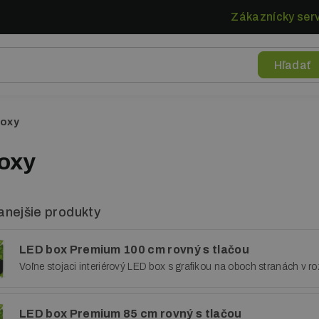
Zákaznícky serv
boxy
oxy
nejšie produkty
LED box Premium 100 cm rovný s tlačou
Voľne stojaci interiérový LED box s grafikou na oboch stranách v 
LED box Premium 85 cm rovný s tlačou