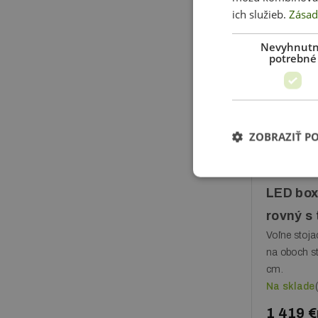
ich služieb.
Zásad
Nevyhnut
potrebné
ZOBRAZIŤ P
LED box
rovný s
Voľne stoja
na oboch s
cm.
Na sklade
1 419 €