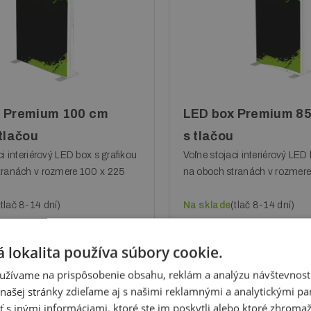
 Premium 100 cm
LED box Premium 85
 tlačou
s tlačou
ci interiérový LED box s grafikou
Voľne stojaci interiérový LED 
tranách v rozmere 100 x 225
na oboch stranách v rozmer
(tlač 8-14 dní)
Na sklade
(tlač 8-14 dní)
509 €
z DPH
bez DPH
 lokalita používa súbory cookie.
užívame na prispôsobenie obsahu, reklám a analýzu návštevnosti
ašej stránky zdieľame aj s našimi reklamnými a analytickými par
 inými informáciami, ktoré ste im poskytli alebo ktoré zhromažd