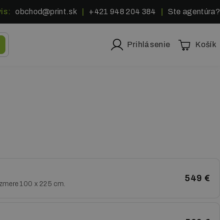
is:
obchod@print.sk
|
+421 948 204 384
|
Ste agentúra?
Prihlásenie
Košík
549 €
rozmere 100 x 225 cm.