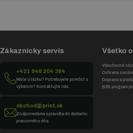
Pracujeme s niekoľkými vlastnými grafikmi, radi ich zapojíme a v
Pokiaľ od nás odoberáte produkty pravidelne, je to štandard. Zále
skontrolovať ešte pred odoslaním k Vám.
začiatku. Tieto práce sú účtované hodinovou sadzbou.
objednávky, niekedy požadujeme zálohu.
Zákaznícky servis
Všetko 
Všeobecné obc
+421 948 204 384
Ochrana osobn
Máte otázku? Potrebujete pomôcť s
Doprava a plat
výberom? Kontaktujte nás.
B2B program pr
obchod@print.sk
Zodpovedáme spravidla do ďalšieho
pracovného dňa.