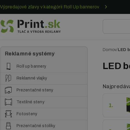
Skočiť
Výpredajové zľavy v kategórii Roll Up bannerov
na
hlavný
obsah
Domov
LED 
O
Reklamné systémy
m
LED b
Roll up bannery
r
Reklamné vlajky
v
Najpredáva
Prezentačné steny
i
Textilné steny
n
1.
k
Fotosteny
a
Prezentačné stolíky