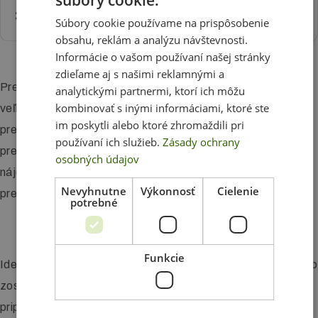
súbory cookie.
308 €
bez DPH
Súbory cookie používame na prispôsobenie
obsahu, reklám a analýzu návštevnosti.
Informácie o vašom používaní našej stránky
zdieľame aj s našimi reklamnými a
Prezentačná stena je vhodná všade tam, kde potrebujete
analytickými partnermi, ktorí ich môžu
kombinovať s inými informáciami, ktoré ste
veľkú plochu pre svoju reklamu. Či už je súčasťou
im poskytli alebo ktoré zhromaždili pri
prezentačného stojana alebo fotosteny. Najväčšie
používaní ich služieb.
Zásady ochrany
prezentačné steny majú rozmery až 5 x 3 metre. Nižšie
osobných údajov
nájdete užitočné informácie, ktoré by ste mali vedieť o
Nevyhnutne
Výkonnosť
Cielenie
prezentačných stenách.
potrebné
Funkcie
Ide o veľmi ľahkú kovovú magnetickú konštrukciu, ktorú možno
zostaviť za pätnásť minút bez použitia náradia. Je k nej
pripevnená plachta s potlačou.