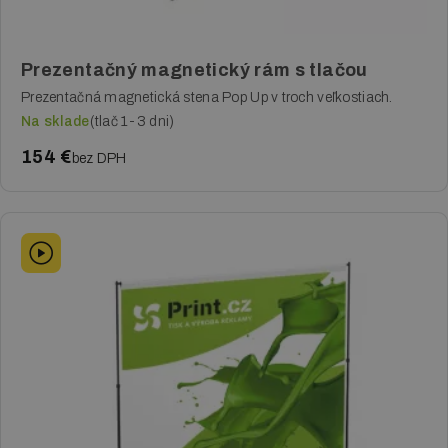
Reklamné plachty
Reklamné cedule a pútače
Prezentačný magnetický rám s tlačou
Tlač plagátov
Prezentačná magnetická stena Pop Up v troch veľkostiach.
Na sklade
(tlač 1-3 dni)
Samolepky, fólie a polepy
154 €
bez DPH