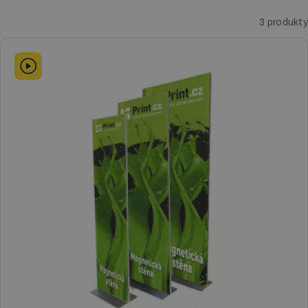
3 produkty
Letákové systémy
Klip rámy
LED boxy
Reklamné stany
Digitálna tlač
Tlač vizitiek
Tlač katalógov a kalendárov
Tlač letákov
Veľkoplošná tlač