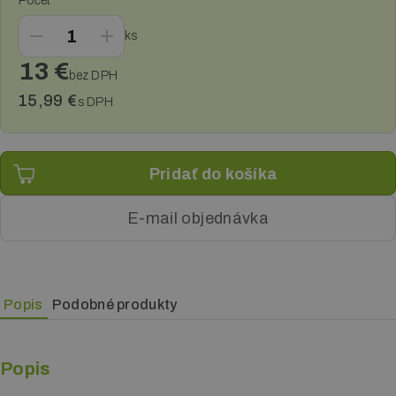
Počet
Reklamné plachty
ks
Reklamné cedule a pútače
13 €
bez DPH
Tlač plagátov
15,99 €
s DPH
Samolepky, fólie a polepy
E-mail objednávka
Popis
Podobné produkty
Popis