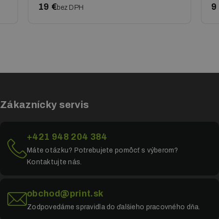
19 €
9
bez DPH
Zákaznícky servis
+421 948 204 384
Máte otázku? Potrebujete pomôcť s výberom?
Kontaktujte nás.
obchod@print.sk
Zodpovedáme spravidla do ďalšieho pracovného dňa.