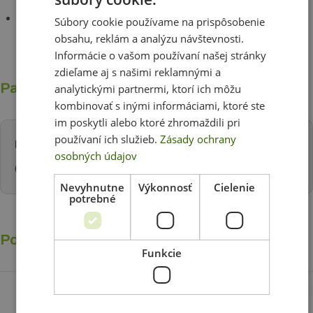
Skrutky na montáž na stenu
Súbory cookie používame na prispôsobenie
obsahu, reklám a analýzu návštevnosti.
Informácie o vašom používaní našej stránky
zdieľame aj s našimi reklamnými a
Parametre
analytickými partnermi, ktorí ich môžu
kombinovať s inými informáciami, ktoré ste
im poskytli alebo ktoré zhromaždili pri
používaní ich služieb.
Zásady ochrany
Rozmery:
osobných údajov
62,5 (v) x 45,1 (š) cm
Nevyhnutne
Výkonnosť
Cielenie
potrebné
Podobné produkty
Funkcie