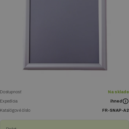
Letákové systémy
Klip rámy
LED boxy
Reklamné stany
Digitálna tlač
Tlač vizitiek
Tlač katalógov a kalendárov
Dostupnosť
Na sklade
Expedícia
Tlač letákov
ihneď
Katalógové číslo
FR-SNAP-A2
Veľkoplošná tlač