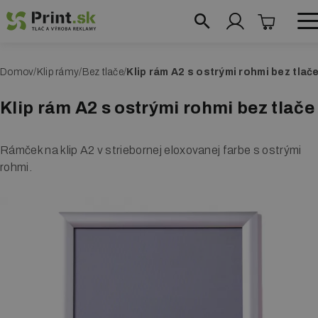
Skočiť
na
hlavný
obchod@print.sk
|
+421 948 204 384
O
Domov
Klip rámy
Bez tlače
Klip rám A2 s ostrými rohmi bez tlač
obsah
Reklamné systémy
m
Klip rám A2 s ostrými rohmi bez tlače
Roll up bannery
r
v
Reklamné vlajky
Rámček na klip A2 v striebornej eloxovanej farbe s ostrými
i
rohmi.
Prezentačné steny
n
Textilné steny
k
a
Fotosteny
Prezentačné stolíky
Reklamné áčka
Vymedzovače priestoru