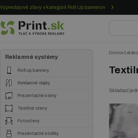
Skočiť
Výpredajové zľavy v kategórii Roll Up bannerov
na
hlavný
obsah
Domov
Leták
O
Reklamné systémy
m
Textil
Roll up bannery
r
Reklamné vlajky
v
Skladací jed
Prezentačné steny
i
Textilné steny
n
k
Fotosteny
a
Prezentačné stolíky