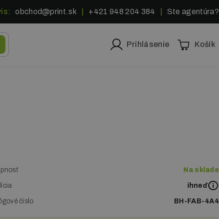
is:
obchod@print.sk
|
+421 948 204 384
|
Ste agentúra?
Prihlásenie
Košík
pnosť
Na sklade
ícia
ihneď
ógové číslo
BH-FAB-4A4