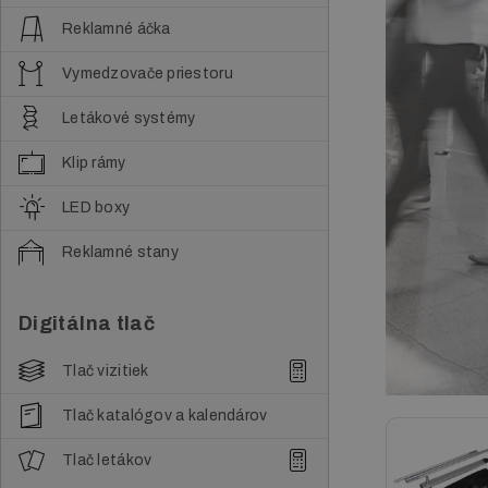
Reklamné áčka
Vymedzovače priestoru
Letákové systémy
Klip rámy
LED boxy
Reklamné stany
Digitálna tlač
Tlač vizitiek
Tlač katalógov a kalendárov
Tlač letákov