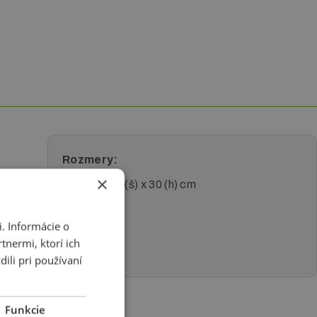
Rozmery:
×
140 (v) x 25 (š) x 30 (h) cm
jan
. Informácie o
Váha:
enie
tnermi, ktorí ich
1,2 kg
ili pri používaní
Funkcie