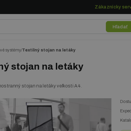
Zákaznícky serv
ové systémy
Textilný stojan na letáky
ný stojan na letáky
nostranný stojan na letáky veľkosti A4.
Dostu
Exped
Katal