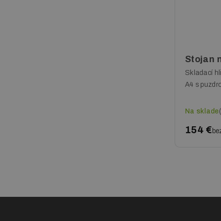
Stojan na letáky Cross
Stojan 
Skladací priestranný stojan na letáky formátu
Skladací hl
A4 z lakovanej ocele.
A4 s puzdr
Na sklade
(ihneď)
Na sklade
110 €
154 €
bez DPH
be