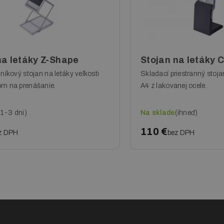
na letáky Z-Shape
Stojan na letáky 
iníkový stojan na letáky veľkosti
Skladací priestranný stoja
om na prenášanie.
A4 z lakovanej ocele.
(1-3 dni)
Na sklade
(ihneď)
110 €
z DPH
bez DPH