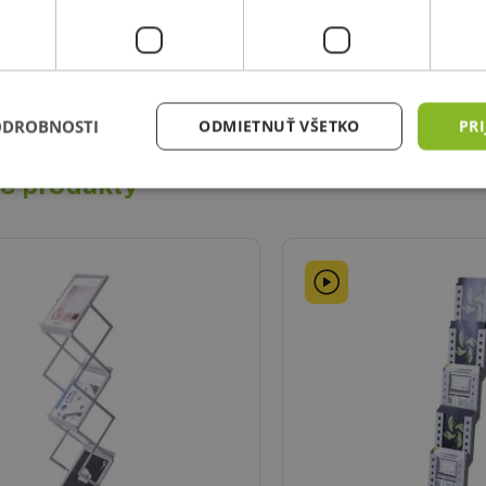
sahuje:
stojan na letáky veľkosti A4
ka na jednoduché prenášanie
ODROBNOSTI
ODMIETNUŤ VŠETKO
PRI
é produkty