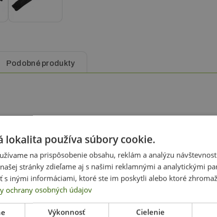
Podobné produkty
táky a brožúry s veľmi kompaktnou a ľahkou konštrukciou, ktorú
 lokalita používa súbory cookie.
ä preto, že jeho
zostavenie trvá len 30 sekúnd a celý sto
užívame na prispôsobenie obsahu, reklám a analýzu návštevnosti
amihu zbaliť do malej tašky
. Stojan má štyri vrecká na vlož
ašej stránky zdieľame aj s našimi reklamnými a analytickými par
ľkosti A4, možno ho ľahko
premiestňovať aj v rozloženom
 inými informáciami, ktoré ste im poskytli alebo ktoré zhromažd
y ochrany osobných údajov
zachovaná stabilita
. Súčasťou balenia je malá taška na
ne
Výkonnosť
Cielenie