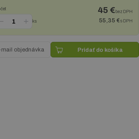
45 €
čet
bez DPH
55,35 €
s DPH
ks
-mail objednávka