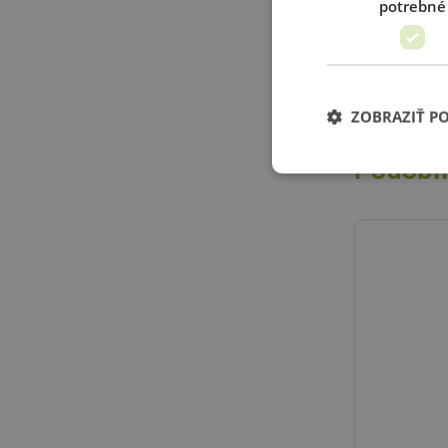
potrebné
Balenie ob
textilný 
malá taš
ZOBRAZIŤ P
Podobn