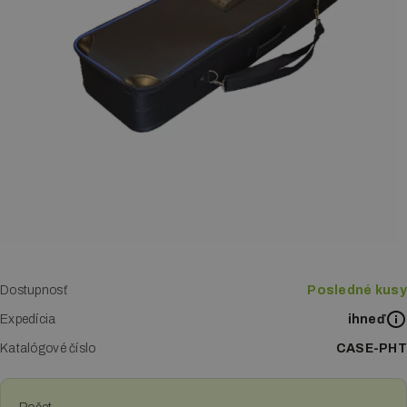
Letákové systémy
Klip rámy
LED boxy
Reklamné stany
Digitálna tlač
Tlač vizitiek
Tlač katalógov a kalendárov
Dostupnosť
Posledné kusy
Expedícia
Tlač letákov
ihneď
Katalógové číslo
CASE-PHT
Veľkoplošná tlač