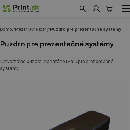
Skočiť
na
hlavný
obchod@print.sk
|
+421 948 204 384
O
Domov
Prezentačné steny
Puzdro pre prezentačné systémy
obsah
Reklamné systémy
m
Puzdro pre prezentačné systémy
Roll up bannery
r
v
Reklamné vlajky
Univerzálne puzdro hranatého tvaru pre prezentačné
i
systémy.
Prezentačné steny
n
Textilné steny
k
a
Fotosteny
Prezentačné stolíky
Reklamné áčka
Vymedzovače priestoru