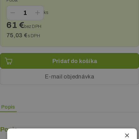
Počet
Reklamné plachty
ks
Reklamné cedule a pútače
61 €
bez DPH
Tlač plagátov
75,03 €
s DPH
Samolepky, fólie a polepy
E-mail objednávka
Popis
Popis
×