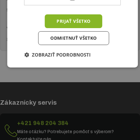
92 (š) x 28 (v) x 13 (d) cm
PRIJAŤ VŠETKO
Váha:
ODMIETNUŤ VŠETKO
5 kg
ZOBRAZIŤ PODROBNOSTI
Zákaznícky servis
+421 948 204 384
Máte otázku? Potrebujete pomôcť s výberom?
Kontaktujte nás.