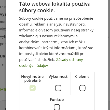
Táto webová lokalita používa
Puzdro
na prepravu prezentačných systémov s
súbory cookie.
vystuženými rohmi pre lepšiu ochranu
. Obsahuje
Súbory cookie používame na prispôsobenie
nastaviteľný popruh pre jednoduché prenášanie a okienko na
obsahu, reklám a analýzu návštevnosti.
vloženie napríklad vizitky. Ak si nie ste istí, či bude puzdro
Informácie o vašom používaní našej stránky
zdieľame aj s našimi reklamnými a
vyhovovať aj vášmu reklamnému systému, dajte nám vedieť a
analytickými partnermi, ktorí ich môžu
poradíme vám.
Puzdro je univerzálne
.
kombinovať s inými informáciami, ktoré ste
im poskytli alebo ktoré zhromaždili pri
Balenie obsahuje:
používaní ich služieb.
Zásady ochrany
prepravné univerzálne puzdro
osobných údajov
Nevyhnutne
Výkonnosť
Cielenie
potrebné
Parametre
Funkcie
Rozmer: