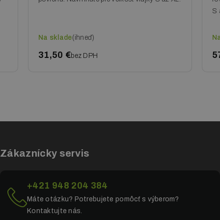
S 
Na sklade
(ihneď)
Na
31,50 €
5
bez DPH
Zákaznícky servis
+421 948 204 384
Máte otázku? Potrebujete pomôcť s výberom?
Kontaktujte nás.