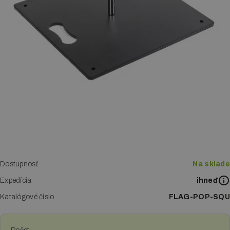
Letákové systémy
Klip rámy
LED boxy
Reklamné stany
Digitálna tlač
Tlač vizitiek
Tlač katalógov a kalendárov
Dostupnosť
Na sklade
Expedícia
Tlač letákov
ihneď
Katalógové číslo
FLAG-POP-SQU
Veľkoplošná tlač