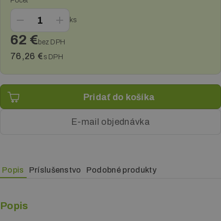
Počet
Reklamné plachty
ks
Reklamné cedule a pútače
62 €
bez DPH
Tlač plagátov
76,26 €
s DPH
Samolepky, fólie a polepy
E-mail objednávka
Popis
Príslušenstvo
Podobné produkty
Popis