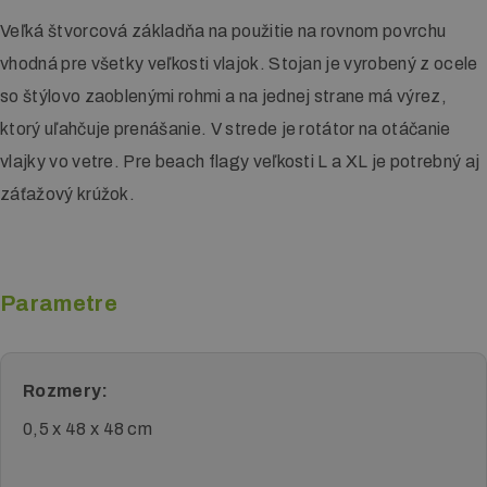
Veľká štvorcová základňa na použitie na rovnom povrchu
vhodná pre všetky veľkosti vlajok. Stojan je vyrobený z ocele
so štýlovo zaoblenými rohmi a na jednej strane má výrez,
ktorý uľahčuje prenášanie. V strede je rotátor na otáčanie
vlajky vo vetre. Pre beach flagy veľkosti L a XL je potrebný aj
záťažový krúžok.
Parametre
Rozmery:
0,5 x 48 x 48 cm