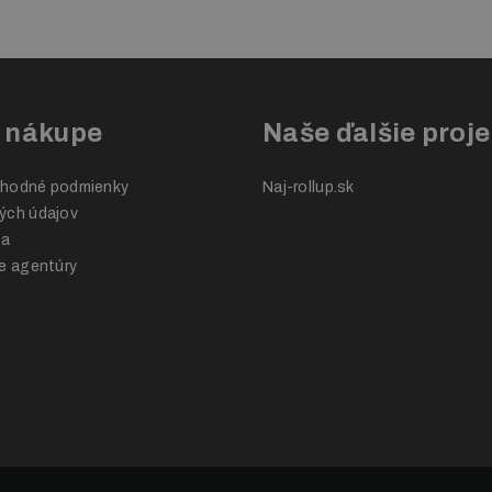
čísle
+421 948 204 384
alebo
o nákupe
Naše ďalšie proje
hodné podmienky
Naj-rollup.sk
ých údajov
ba
e agentúry