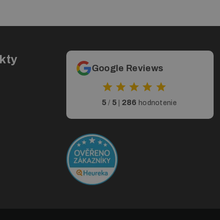
 na e-maile
obchod@print.sk
v čo najkratšom intervale.
kty
Google Reviews
5
5
286
/
|
hodnotenie