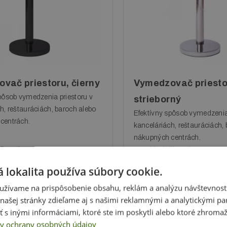
vač priestoru, čierny
Vymedzovač priesto
pôsob vymedzenia priestoru v
strieborný
h, reštauráciách, baroch alebo
Efektívny spôsob vymedzenia 
centrách.
kanceláriách, reštauráciách,
nákupných centrách.
(ihneď)
Na sklade
(ihneď)
43 €
 lokalita používa súbory cookie.
 DPH
bez DPH
užívame na prispôsobenie obsahu, reklám a analýzu návštevnosti
ašej stránky zdieľame aj s našimi reklamnými a analytickými par
 inými informáciami, ktoré ste im poskytli alebo ktoré zhromažd
y ochrany osobných údajov