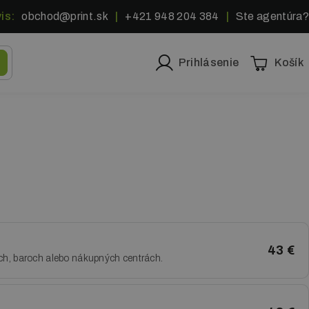
is:
obchod@print.sk
|
+421 948 204 384
|
Ste agentúra?
Prihlásenie
Košík
43 €
ách, baroch alebo nákupných centrách.