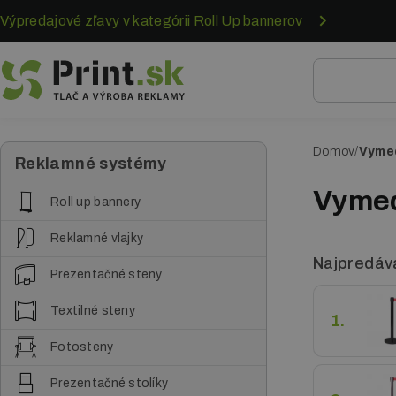
Skočiť
Výpredajové zľavy v kategórii Roll Up bannerov
na
hlavný
obsah
Domov
Vymed
O
Reklamné systémy
m
Vymed
Roll up bannery
r
Reklamné vlajky
v
Najpredáva
Prezentačné steny
i
Textilné steny
n
1.
k
Fotosteny
a
Prezentačné stolíky