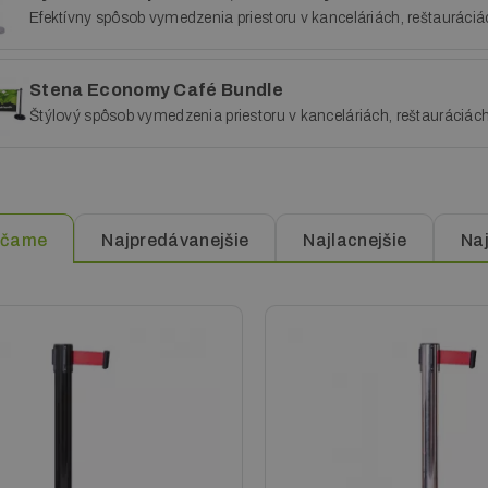
Efektívny spôsob vymedzenia priestoru v kanceláriách, reštauráci
Stena Economy Café Bundle
Štýlový spôsob vymedzenia priestoru v kanceláriách, reštauráciác
veľkosť konštrukcie 150 x 100 cm.
účame
Najpredávanejšie
Najlacnejšie
Na