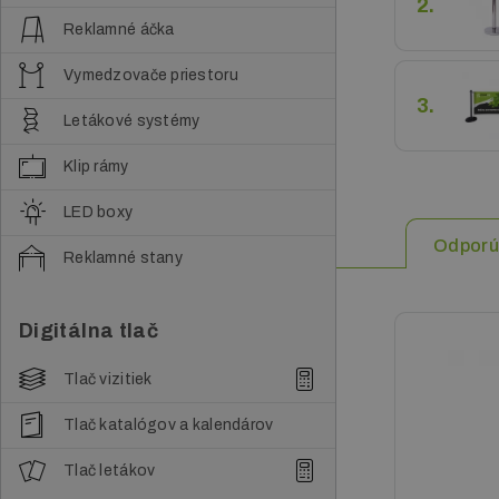
2.
Reklamné áčka
Vymedzovače priestoru
3.
Letákové systémy
Klip rámy
LED boxy
Odpor
Reklamné stany
Digitálna tlač
Tlač vizitiek
Tlač katalógov a kalendárov
Tlač letákov