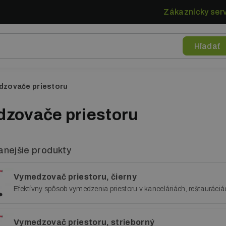
Zákaznícky serv
zovače priestoru
zovače priestoru
nejšie produkty
Vymedzovač priestoru, čierny
Efektívny spôsob vymedzenia priestoru v kanceláriách, reštauráci
Vymedzovač priestoru, strieborný