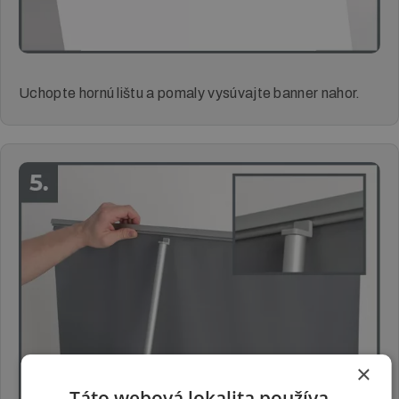
Uchopte hornú lištu a pomaly vysúvajte banner nahor.
×
Táto webová lokalita používa