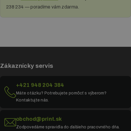
238 234 — poradíme vám zdarma.
Zákaznícky servis
+421 948 204 384
Máte otázku? Potrebujete pomôcť s výberom?
Kontaktujte nás.
obchod@print.sk
Zodpovedáme spravidla do ďalšieho pracovného dňa.