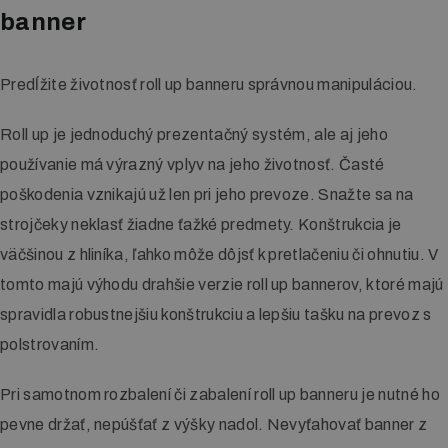
banner
Letákové systémy
Klip rámy
Predĺžite životnosť roll up banneru správnou manipuláciou.
LED boxy
Roll up je jednoduchý prezentačný systém, ale aj jeho
Reklamné stany
používanie má výrazný vplyv na jeho životnosť. Časté
poškodenia vznikajú už len pri jeho prevoze. Snažte sa na
strojčeky neklasť žiadne ťažké predmety. Konštrukcia je
Digitálna tlač
väčšinou z hliníka, ľahko môže dôjsť k pretlačeniu či ohnutiu. V
Tlač vizitiek
tomto majú výhodu drahšie verzie roll up bannerov, ktoré majú
Tlač katalógov a kalendárov
spravidla robustnejšiu konštrukciu a lepšiu tašku na prevoz s
polstrovaním.
Tlač letákov
Pri samotnom rozbalení či zabalení roll up banneru je nutné ho
Veľkoplošná tlač
pevne držať, nepúšťať z výšky nadol. Nevyťahovať banner z