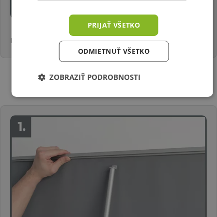
PRIJAŤ VŠETKO
Hotovo, rollup je pripravený.
ODMIETNUŤ VŠETKO
ZOBRAZIŤ PODROBNOSTI
Ako rozložiť Roll Up banner?