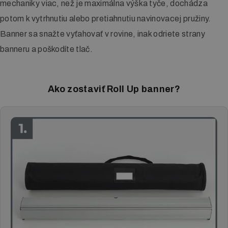
mechaniky viac, než je maximálna výška tyče, dochádza
Reklamné plachty
potom k vytrhnutiu alebo pretiahnutiu navinovacej pružiny.
Reklamné cedule a pútače
Banner sa snažte vyťahovať v rovine, inak odriete strany
Tlač plagátov
banneru a poškodíte tlač.
Samolepky, fólie a polepy
Ako zostaviť Roll Up banner?