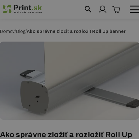
Skočiť
na
hlavný
obchod@print.sk
|
+421 948 204 384
O
Domov
Blog
Ako správne zložiť a rozložiť Roll Up banner
obsah
Reklamné systémy
m
Roll up bannery
r
v
Reklamné vlajky
i
Prezentačné steny
n
Textilné steny
k
a
Fotosteny
Prezentačné stolíky
Reklamné áčka
Ako správne zložiť a rozložiť Roll Up
Vymedzovače priestoru