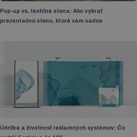
Pop-up vs. textilná stena: Ako vybrať
Letákové systémy
prezentačnú stenu, ktorá vám sadne
Klip rámy
LED boxy
Reklamné stany
Digitálna tlač
Tlač vizitiek
Tlač katalógov a kalendárov
Tlač letákov
Veľkoplošná tlač
Údržba a životnosť reklamných systémov: Čo