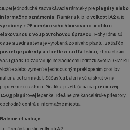
Superjednoduché zacvakávacie rámčeky pre
plagáty alebo
informačné oznámenia
. Rámik na klip je
veľkosti A2
a je
vyrobený z 25 mm širokého hliníkového profilu s
eloxovanou sivou povrchovou úpravou
. Rohy rámu sú
ostré a zadná stena je vyrobená zo sivého plastu, zatiaľ čo
povrch je pokrytý antireflexnou UV fóliou
, ktorá chráni
vašu grafiku a zabraňuje nežiaducemu odrazu svetla. Grafiku
vložíte alebo vymeníte jednoduchým preklopením profilov
nahor a potom nadol. Súčasťou balenia sú aj skrutky na
pripevnenie na stenu. Grafika je vytlačená na
prémiovej
150g
plagátovej lepenke. Ideálne pre kancelárske priestory,
obchodné centrá a informačné miesta.
Balenie obsahuje:
Rámček na klip veľkosti A2