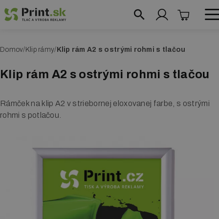
Skočiť
na
hlavný
obchod@print.sk
|
+421 948 204 384
O
Domov
Klip rámy
Klip rám A2 s ostrými rohmi s tlačou
obsah
Reklamné systémy
m
Klip rám A2 s ostrými rohmi s tlačou
Roll up bannery
r
v
Reklamné vlajky
Rámček na klip A2 v striebornej eloxovanej farbe, s ostrými
i
rohmi s potlačou.
Prezentačné steny
n
Textilné steny
k
a
Fotosteny
Prezentačné stolíky
Reklamné áčka
Vymedzovače priestoru