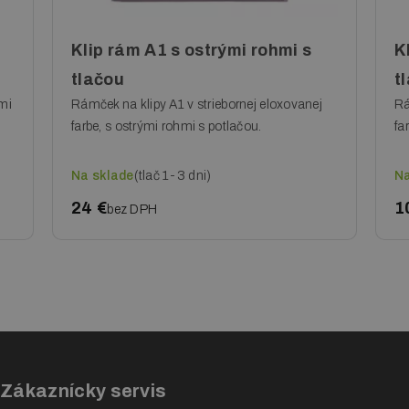
Klip rám A1 s ostrými rohmi s
K
tlačou
t
ými
Rámček na klipy A1 v striebornej eloxovanej
Rá
farbe, s ostrými rohmi s potlačou.
fa
Na sklade
(tlač 1-3 dni)
Na
24 €
1
bez DPH
Zákaznícky servis