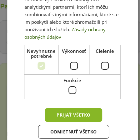
Parametre
analytickými partnermi, ktorí ich môžu
kombinovať s inými informáciami, ktoré ste
im poskytli alebo ktoré zhromaždili pri
používaní ich služieb.
Zásady ochrany
Rozmery:
osobných údajov
62 (v) x 45 (š) cm
Nevyhnutne
Výkonnosť
Cielenie
potrebné
Zháňate tento produkt bez tlače?
Funkcie
PRIJAŤ VŠETKO
ODMIETNUŤ VŠETKO
Klip rám A2 s ostrými rohmi bez tlače