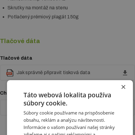
Skrutky na montáž na stenu
Potlačený prémiový plagát 150g
Tlačové dáta
Tlačové dáta
Jak správně připravit tisková data
×
Chcete si u nás pripraviť tlačové dáta?
Táto webová lokalita používa
súbory cookie.
Naši grafici pre vás pripravia tlačové dáta
Súbory cookie používame na prispôsobenie
obsahu, reklám a analýzu návštevnosti.
Informácie o vašom používaní našej stránky
zdieľame aj s našimi reklamnými a