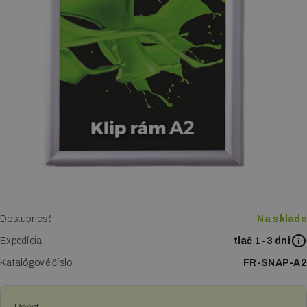
Letákové systémy
Klip rámy
LED boxy
Reklamné stany
Digitálna tlač
Tlač vizitiek
Tlač katalógov a kalendárov
Dostupnosť
Na sklade
Expedícia
Tlač letákov
tlač 1-3 dni
Katalógové číslo
FR-SNAP-A2
Veľkoplošná tlač